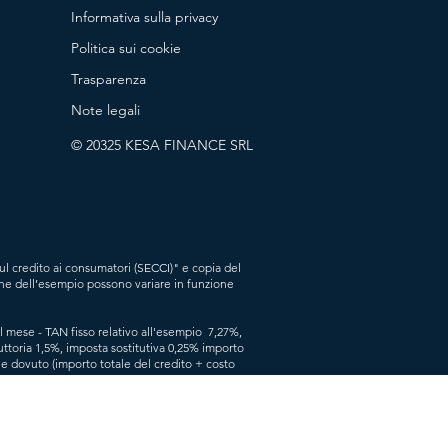
Informativa sulla privacy
Politica sui cookie
Trasparenza
Note legali
© 20325 KESA FINANCE SRL
ul credito ai consumatori (SECCI)" e copia del
che dell’esempio possono variare in funzione
l mese - TAN fisso relativo all'esempio 7,27%,
ruttoria 1,5%, imposta sostitutiva 0,25% importo
ale dovuto (importo totale del credito + costo
oncorrono alla determinazione dell’importo
i tempi di invio da parte del richiedente