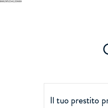
886295234120669
HELLO KESA
O
Il tuo prestito p