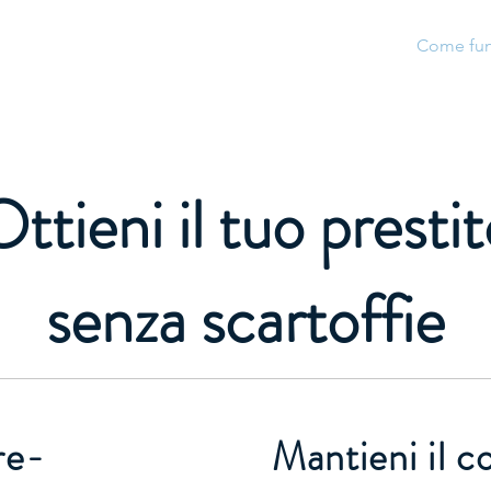
Home
I nostri prestiti
Come fun
ttieni il tuo presti
senza scartoffie
re-
Mantieni il c