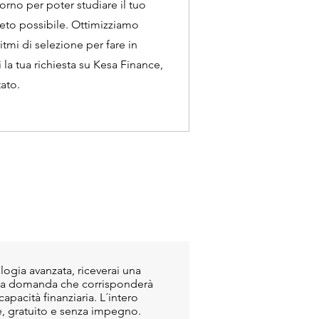
orno per poter studiare il tuo
eto possibile. Ottimizziamo
tmi di selezione per fare in
 tua richiesta su Kesa Finance,
tato.
logia avanzata, riceverai una
tua domanda che corrisponderà
apacità finanziaria. L´intero
, gratuito e senza impegno.