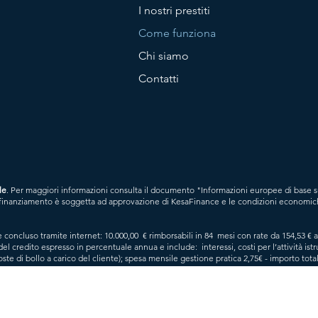
I nostri prestiti
Come funziona
Chi siamo
Contatti
le
. Per maggiori informazioni consulta il documento "Informazioni europee di base s
a di finanziamento è soggetta ad approvazione di KesaFinance e le condizioni economi
 concluso tramite internet: 10.000,00 € rimborsabili in 84 mesi con rate da 154,53 € a
el credito espresso in percentuale annua e include: interessi, costi per l’attività ist
oste di bollo a carico del cliente); spesa mensile gestione pratica 2,75€ - importo tot
vità istruttoria, se previsti, pari a 1,5% dell’importo erogato per un massimo di € 500 c
eressi calcolati al TAN contrattuale. Offerta valida fino al 30/12/2025.
 impiegato in media per compilare la richiesta preliminare online, esclusi 