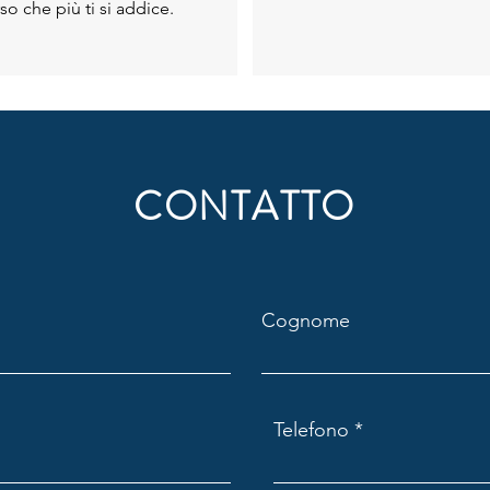
so che più ti si addice.
CONTATTO
Cognome
Telefono