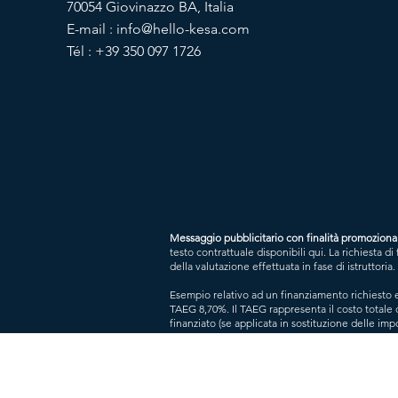
70054 Giovinazzo BA, Italia
E-mail :
info@hello-kesa.com
Tél : +39 350 097 1726
Messaggio pubblicitario con finalità promoziona
testo contrattuale disponibili qui. La richiest
della valutazione effettuata in fase di istruttoria.
Esempio relativo ad un finanziamento richiesto e
TAEG 8,70%. Il TAEG rappresenta il costo totale d
finanziato (se applicata in sostituzione delle imp
totale del credito) 13236,90 €. I costi per l’atti
finanziato e sono soggetti all’applicazione di int
*I minuti indicati si riferiscono al tempo