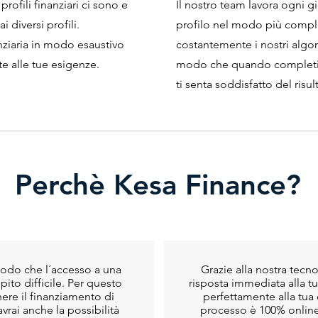
ofili finanziari ci sono e
Il nostro team lavora ogni gi
ai diversi profili.
profilo nel modo più compl
nziaria in modo esaustivo
costantemente i nostri algori
te alle tue esigenze.
modo che quando completi la
ti senta soddisfatto del risul
Perchè Kesa Finance?
modo che l´accesso a una
Grazie alla nostra tecno
pito difficile. Per questo
risposta immediata alla 
nere il finanziamento di
perfettamente alla tua c
vrai anche la possibilità
processo è 100% online